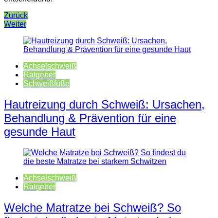
Beitragsnavigation
Zurück
Weiter
Achselschweiß
Ratgeber
Schweißfüße
Hautreizung durch Schweiß: Ursachen,
Behandlung & Prävention für eine
gesunde Haut
Achselschweiß
Ratgeber
Welche Matratze bei Schweiß? So