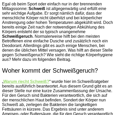
Egal ob beim Sport oder einfach nur in der brennenden
Mittagssonne:
Schweiß
ist allgegenwärtig und erfüllt eine
sehr wichtige Aufgabe. Er sorgt nämlich dafür, dass der
menschliche Körper nicht überhitzt und bei körperlicher
Anstrengung oder hohen Temperaturen abgekühlt wird. Doch
bereits einige Zeit nach der notwendigen Abkühlung des
Körpers entsteht der so typisch unangenehme
Schweißgeruch
. Normalerweise hilft bei den meisten
Betroffenen eine einfache Dusche und zusätzlich noch ein
Deodorant. Allerdings gibt es auch einige Menschen, bei
denen die üblichen Mittel versagen. Was hilft an dieser Stelle
gegen Schweißgeruch? Wie sieht die richtige Körperhygiene
aus? Mehr dazu im folgenden Beitrag.
Woher kommt der Schweißgeruch?
„
Warum riecht Schweiß?
“ wurde hier im Schweißratgeber
bereits ausführlich beantwortet. Aus diesem Grund gibt es an
dieser Stelle nur eine kurze Zusammenfassung der Ursache.
Für den Geruch sind Bakterien verantwortlich, die sich auf
der menschlichen Haut befinden. Sondert der Körper nun
Schweiß ab, zerlegen die Bakterien die langkettigen
Fettsäuren in kürzere. Das Ergebnis sind unter anderem
Ameisen- oder Buttersäure, die für den Geruch verantwortlich